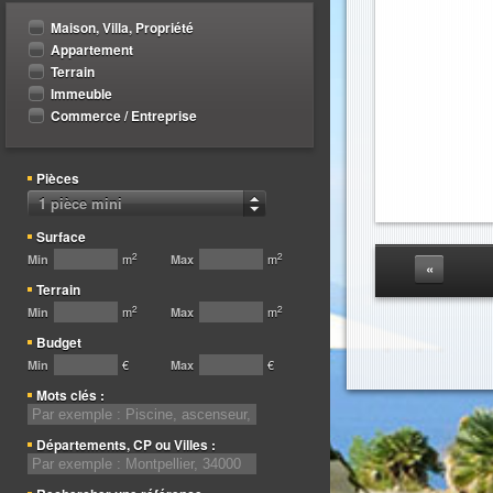
Maison, Villa, Propriété
Appartement
Terrain
Immeuble
Commerce / Entreprise
Pièces
1 pièce mini
Surface
2
2
m
m
Min
Max
«
Terrain
2
2
m
m
Min
Max
Budget
€
€
Min
Max
Mots clés :
Départements, CP ou Villes :